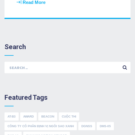
Read More
Search
Search
for:
Featured Tags
AT-B3
AWARD
BEACON
CUỘC THI
CÔNG TY CỔ PHẦN ĐỊNH VỊ NGÔI SAO XANH
DGNSS
DMS-05