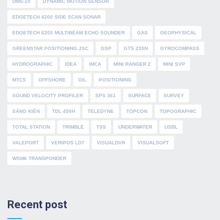
DMS-10
DYNAMIC MOTION SENSOR
EDGETECH 4200 SIDE SCAN SONAR
EDGETECH 6205 MULTIBEAM ECHO SOUNDER
GAS
GEOPHYSICAL
GREENSTAR POSITIONING JSC
GSP
GTS 255N
GYROCOMPASS
HYDROGRAPHIC
IDEA
IMCA
MINI RANGER 2
MINI SVP
MTCS
OFFSHORE
OIL
POSITIONING
SOUND VELOCITY PROFILER
SPS 361
SURFACE
SURVEY
SÁNG KIẾN
TDL 450H
TELEDYNE
TOPCON
TOPOGRAPHIC
TOTAL STATION
TRIMBLE
TSS
UNDERWATER
USBL
VALEPORT
VERIPOS LD7
VISUALDVR
VISUALSOFT
WSM6 TRANSPONDER
Recent post